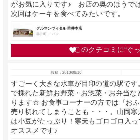
がお気に入りです♪ お店の奥のほうで
次回はケーキを食べてみたいです。
グルマンヴィタル 垂井本店
垂井町
パン
このクチコミに“ぐ
投稿：2010/09/10
すごーく大きな水車が目印の道の駅です
で採れた新鮮お野菜・お惣菜・お弁当な
ります☆ お食事コーナーの方では『おふ
売り切れてしまうことも・・・。山岡寒
は小豆がたっぷり！寒天もゴロゴロ入っ
オススメです♪