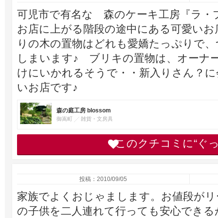
可児市で有名な 森のケーキ工房『ラ・
お店に上がる階段の途中にある可愛いお
りの木の置物はどれも愛嬌たっぷりで、
しまいます♪ ブリキの置物は、オーナ
けにいかれるそうで・・新入りさん？に
いお店です♪
森の庭工房 blossom
御嵩町
雑貨・文房具
このクチコミに“ぐ
投稿：2010/09/05
家族でよくおじゃまします。お値段がリ
の子供を二人連れて行っても安心できるか