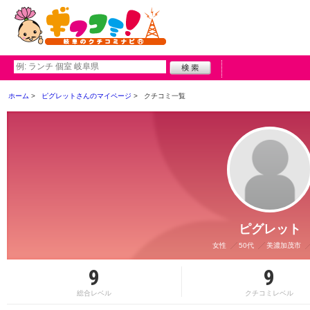
ホーム
ピグレットさんのマイページ
クチコミ一覧
ピグレット
女性
50代
美濃加茂市
9
9
総合レベル
クチコミレベル