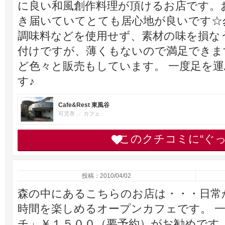
に良い和風創作料理が頂けるお店です。
き届いていてとても居心地が良いです☆
調味料などを使用せず、素材の味を損な
付けですが、薄くもないので満足できま
ど色々と販売もしています。 一度足を
す♪
Cafe&Rest 東風谷
可児市
カフェ
このクチコミに“ぐ
投稿：2010/04/02
森の中にあるこちらのお店は・・・日常
時間を楽しめるオープンカフェです。 
チ」￥１５００（要予約）がお勧めです