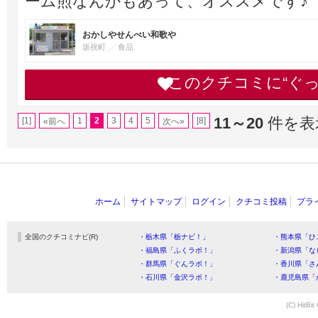
ーム煎なんかもあって、オススメです♪
おかしやせんべい和歌や
坂祝町
食品
このクチコミに“ぐ
11～20
件を表示
[1]
1
2
3
4
5
[8]
«前へ
次へ»
ホーム
サイトマップ
ログイン
クチコミ投稿
プラ
全国のクチコミナビ(R)
・栃木県「栃ナビ！」
・熊本県「ひ
・福島県「ふくラボ！」
・新潟県「な
・群馬県「ぐんラボ！」
・香川県「さ
・石川県「金沢ラボ！」
・鹿児島県「
(C) HitBit