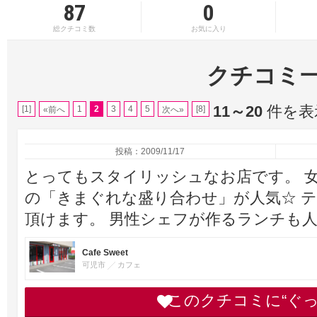
87
0
総クチコミ数
お気に入り
クチコミ
11～20
件を表示
[1]
1
2
3
4
5
[8]
«前へ
次へ»
投稿：2009/11/17
とってもスタイリッシュなお店です。 
の「きまぐれな盛り合わせ」が人気☆ 
頂けます。 男性シェフが作るランチも人
Cafe Sweet
可児市
カフェ
このクチコミに“ぐ