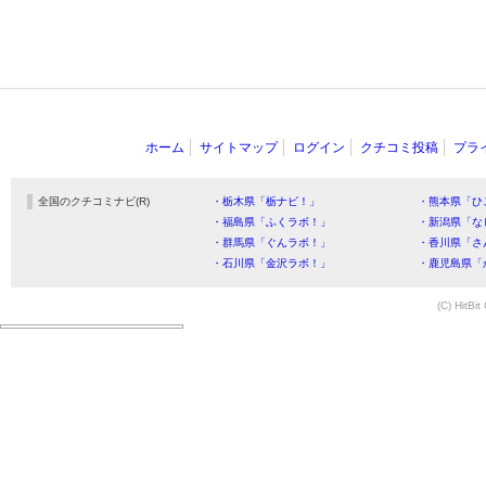
ホーム
サイトマップ
ログイン
クチコミ投稿
プラ
全国のクチコミナビ(R)
・栃木県「栃ナビ！」
・熊本県「ひ
・福島県「ふくラボ！」
・新潟県「な
・群馬県「ぐんラボ！」
・香川県「さ
・石川県「金沢ラボ！」
・鹿児島県「
(C) HitBit