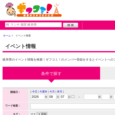
ホーム
イベント検索
イベント情報
岐阜県のイベント情報を検索！ギフコミ！のメンバー登録をするとイベントへの
条件で探す
[
今日
|
今週末
|
今月
|
来月
]
開催日：
年
月
日
～
年
月
ワード検索：
タグ：
ママ
追加