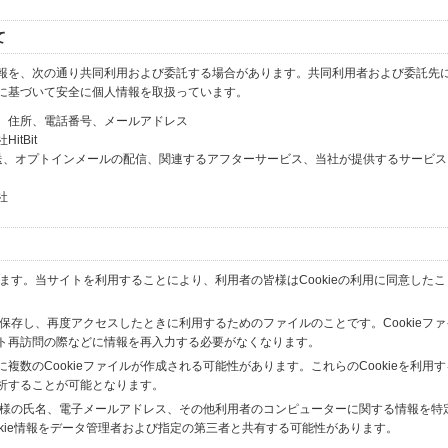
て
報を、次の通り共同利用および委託する場合があります。共同利用者および委託先
に基づいて安全に個人情報を取扱っています。
、住所、電話番号、メールアドレス
tBit
送、オプトインメールの配信、関連するアフターサービス、当社が提供するサービス
社
います。当サイトを利用することにより、利用者の皆様はCookieの利用に同意した
間保存し、再度アクセスしたときに利用するためのファイルのことです。Cookieフ
ト再訪問の際などに情報を再入力する必要がなくなります。
数のCookieファイルが作成される可能性があります。これらのCookieを利用
析することが可能となります。
の皆様の氏名、電子メールアドレス、その他利用者のコンピューターに関する情報を特
okie情報をデータ管理者および指定の第三者と共有する可能性があります。