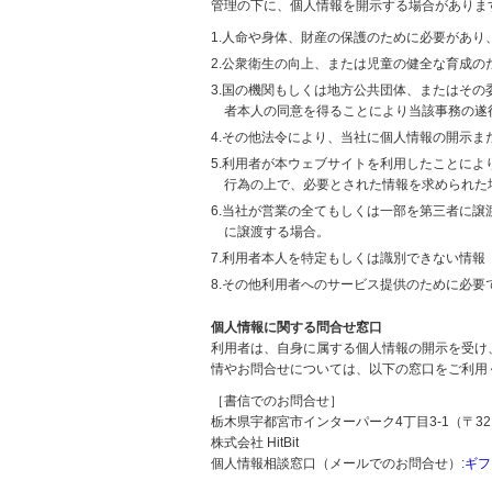
管理の下に、個人情報を開示する場合がありま
1.人命や身体、財産の保護のために必要があ
2.公衆衛生の向上、または児童の健全な育成
3.国の機関もしくは地方公共団体、またはそ
者本人の同意を得ることにより当該事務の遂
4.その他法令により、当社に個人情報の開示
5.利用者が本ウェブサイトを利用したことに
行為の上で、必要とされた情報を求められた
6.当社が営業の全てもしくは一部を第三者に
に譲渡する場合。
7.利用者本人を特定もしくは識別できない情報
8.その他利用者へのサービス提供のために必要
個人情報に関する問合せ窓口
利用者は、自身に属する個人情報の開示を受け
情やお問合せについては、以下の窓口をご利用
［書信でのお問合せ］
栃木県宇都宮市インターパーク4丁目3-1（〒321
株式会社 HitBit
個人情報相談窓口（メールでのお問合せ）:
ギフ