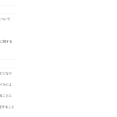
について
に関する
ことになり
ァイルによ
することに
定すること