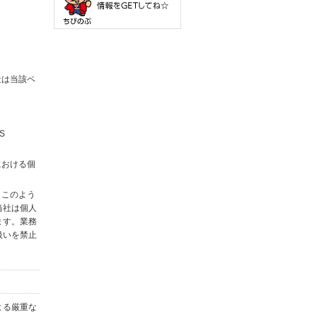
社は当該ペ
S
における個
。このよう
当社は個人
ます。業務
扱いを禁止
よる厳重な