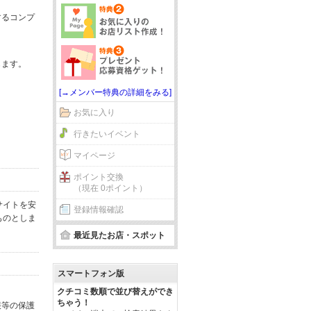
するコンプ
じます。
[→メンバー特典の詳細をみる]
お気に入り
行きたいイベント
マイページ
ポイント交換
（現在 0ポイント）
サイトを安
登録情報確認
ものとしま
最近見たお店・スポット
スマートフォン版
クチコミ数順で並び替えができ
ちゃう！
報等の保護