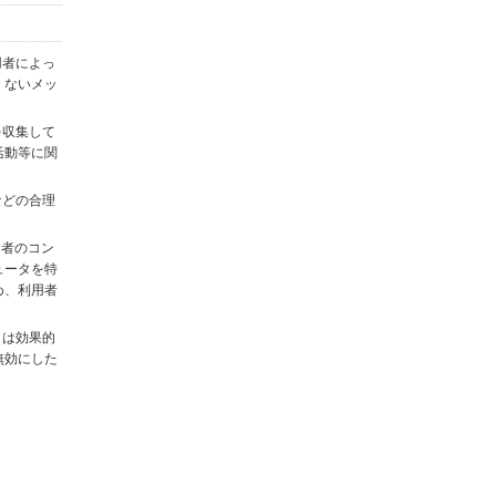
用者によっ
くないメッ
を収集して
活動等に関
)などの合理
用者のコン
ュータを特
め、利用者
タは効果的
無効にした