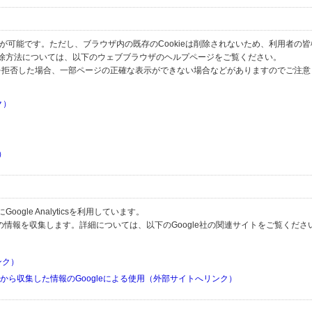
とが可能です。ただし、ブラウザ内の既存のCookieは削除されないため、利用者の
除方法については、以下のウェブブラウザのヘルプページをご覧ください。
の受信を拒否した場合、一部ページの正確な表示ができない場合などがありますのでご注
ク）
）
）
）
gle Analyticsを利用しています。
用して利用者の情報を収集します。詳細については、以下のGoogle社の関連サイトをご覧くださ
リンク）
リから収集した情報のGoogleによる使用（外部サイトへリンク）