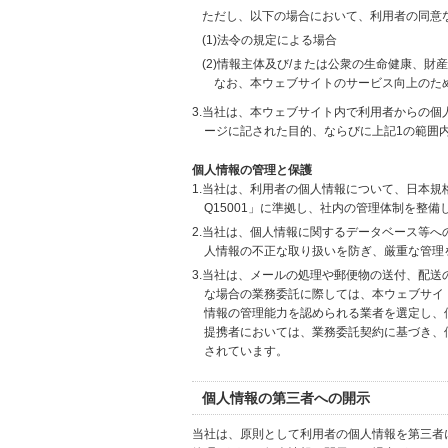
ただし、以下の場合において、利用者の同意
(1)法令の規定による場合
(2)情報主体及び/または公衆の生命健康、
なお、本ウェブサイトのサービス向上のた
3.当社は、本ウェブサイト内で利用者からの
ージに記された目的、ならびに上記1の範囲
個人情報の管理と保護
1.当社は、利用者の個人情報について、日本規
Q15001」に準拠し、社内の管理体制を整
2.当社は、個人情報に関するデータベース等
人情報の不正な取り扱いを防ぎ、厳重な管理
3.当社は、メールの処理や郵便物の送付、配
な場合の業務委託に際しては、本ウェブサイ
情報の管理能力を認められる業者を選定し、
提携者においては、業務委託契約に基づき、
されています。
個人情報の第三者への開示
当社は、原則として利用者の個人情報を第三者