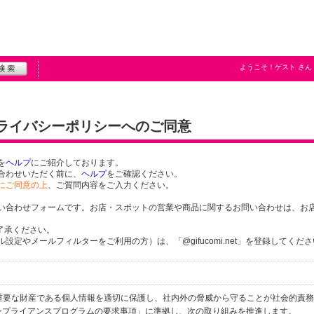
ようこそ！
ゲスト
さん
プライバシーポリシーへのご同意
を
ヘルプ
にご紹介しております。
合わせいただく前に、
ヘルプ
をご確認ください。
にご同意の上
、ご質問内容をご入力ください。
い合わせフォームです。お店・スポットの営業や商品に関するお問い合わせは、お
了承ください。
定やメールフィルターをご利用の方）は、「@gifucomi.net」を登録してくだ
個人の重要な財産である個人情報を適切に保護し、社内外の脅威から守ることが社会的責
するコンプライアンスプログラムの要求事項」に準拠し、次の取り組みを推進します。