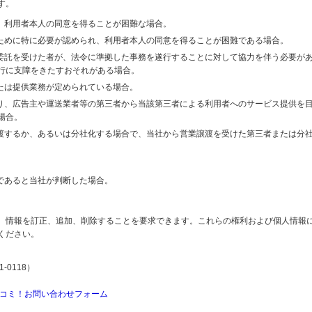
す。
り、利用者本人の同意を得ることが困難な場合。
のために特に必要が認められ、利用者本人の同意を得ることが困難である場合。
の委託を受けた者が、法令に準拠した事務を遂行することに対して協力を伴う必要が
行に支障をきたすおそれがある場合。
または提供業務が定められている場合。
より、広告主や運送業者等の第三者から当該第三者による利用者へのサービス提供を
場合。
譲渡するか、あるいは分社化する場合で、当社から営業譲渡を受けた第三者または分
であると当社が判断した場合。
、情報を訂正、追加、削除することを要求できます。これらの権利および個人情報
ください。
-0118）
コミ！お問い合わせフォーム