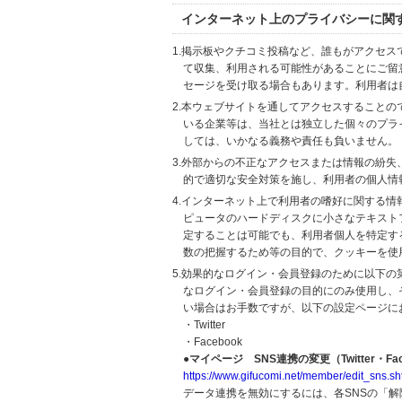
インターネット上のプライバシーに関
1.掲示板やクチコミ投稿など、誰もがアクセ
て収集、利用される可能性があることにご留
セージを受け取る場合もあります。利用者は
2.本ウェブサイトを通してアクセスすること
いる企業等は、当社とは独立した個々のプラ
しては、いかなる義務や責任も負いません。
3.外部からの不正なアクセスまたは情報の紛失、破壊
的で適切な安全対策を施し、利用者の個人情
4.インターネット上で利用者の嗜好に関する情報
ピュータのハードディスクに小さなテキスト
定することは可能でも、利用者個人を特定す
数の把握するため等の目的で、クッキーを使
5.効果的なログイン・会員登録のために以下
なログイン・会員登録の目的にのみ使用し、
い場合はお手数ですが、以下の設定ページに
・Twitter
・Facebook
●マイページ SNS連携の変更（Twitter・Fac
https://www.gifucomi.net/member/edit_sns.sh
データ連携を無効にするには、各SNSの「