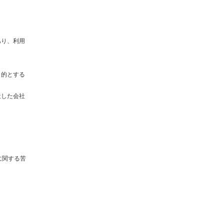
あり、利用
目的とする
社した会社
に関する苦