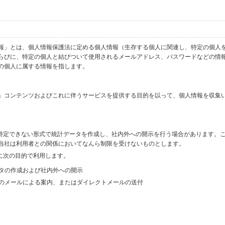
報」とは、個人情報保護法に定める個人情報（生存する個人に関連し、特定の個人
らびに、特定の個人と結びついて使用されるメールアドレス、パスワードなどの情
の個人に属する情報を指します。
」コンテンツおよびこれに伴うサービスを提供する目的を以って、個人情報を収集
を特定できない形式で統計データを作成し、社内外への開示を行う場合があります。
当社は利用者との関係においてなんら制限を受けないものとします。
に次の目的で利用します。
ータの作成および社内外への開示
等のメールによる案内、またはダイレクトメールの送付