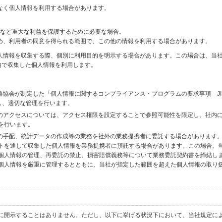
なく個人情報を利用する場合があります。
財産など重大な利益を保護するために必要な場合。
め、利用者の同意を得られる範囲で、この他の情報を利用する場合があります。
個人情報を収集する際、個別に利用目的を明示する場合があります。この場合は、当
内で収集した個人情報を利用します。
格協会が制定した「個人情報に関するコンプライアンス・プログラムの要求事項 JI
備し、適切な管理を行います。
へのアクセスについては、アクセス権限を設定することで参照可能性を限定し、社内
を行います。
送の手配、統計データの作成等の業務を社外の業務提携者に委託する場合があります
トを通して収集した個人情報を業務提携者に預託する場合があります。この場合、
個人情報の管理、再委託の禁止、損害賠償義務等について業務委託契約書を締結し
個人情報を厳重に管理するとともに、当社が指定した範囲を超えた個人情報の取り
に開示することはありません。ただし、以下に挙げる状況下において、当社規定に