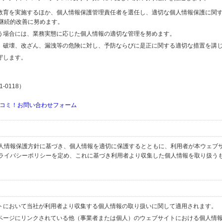
の教育を実施するほか、個人情報保護管理責任者を選任し、適切な個人情報保護に関
継続的改善に努めます。
行う場合には、業務実態に応じた個人情報の適切な管理を努めます。
失、破壊、改ざん、漏洩等の危険に対し、予防ならびに是正に関する適切な措置を講
守します。
-0118）
コミ！お問い合わせフォーム
人情報保護方針に基づき、個人情報を適切に保護するとともに、利用者が本ウェブ
ライバシーポリシーを定め、これに基づき利用者より収集した個人情報を取り扱う
イトにおいて当社が利用者より収集する個人情報の取り扱いに関して適用されます。
ブページにリンクされている他（事業者または個人）のウェブサイトにおける個人情