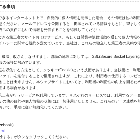
する事項
スできるインターネット上で、自発的に個人情報を開示した場合、その情報は他の利
意ください。メールアドレスを公開すると、掲示されている情報をもとに、望まし
自己の責任において情報を発信することを認識してください。
のできる第三者のサイトおよびサービス、もしくは懸賞や販促活動を通して個人情報
イバシーに関する規約を定めています。当社は、これらの独立した第三者の規約や
、改ざん、なりすまし、盗聴の危険に対しては、SSL(Secure Socket Layer
報の保護に努めています。
を収集する方法として、クッキー(Cookie)という技術があります。当技術は、利
ファイルを送付することで援用されますが、これにより、利用者の使用するコンピ
ることは出来ません。本ウェブサイトにおいては、利用者の利便性の向上を図るた
用する場合があります。
の第三者が行うサービスを利用しています。それぞれのサービスでは、利用するデー
その他の目的や個人情報の収集には一切使用いたしません。これらのデータ連携を
おいて、手順に従い無効化してください。
ebook）
tml
解除する」ボタンをクリックしてください。