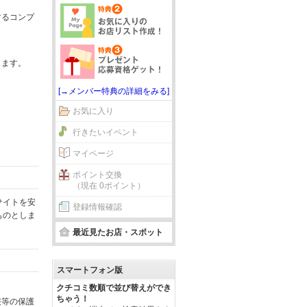
するコンプ
じます。
[→メンバー特典の詳細をみる]
お気に入り
行きたいイベント
マイページ
ポイント交換
（現在 0ポイント）
サイトを安
登録情報確認
ものとしま
最近見たお店・スポット
スマートフォン版
クチコミ数順で並び替えができ
ちゃう！
報等の保護