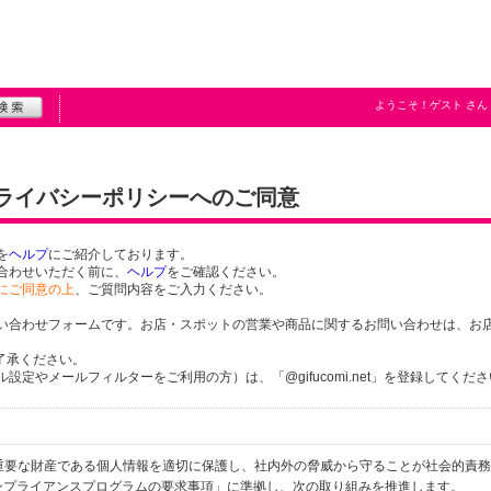
ようこそ！
ゲスト
さん
プライバシーポリシーへのご同意
を
ヘルプ
にご紹介しております。
合わせいただく前に、
ヘルプ
をご確認ください。
にご同意の上
、ご質問内容をご入力ください。
い合わせフォームです。お店・スポットの営業や商品に関するお問い合わせは、お
了承ください。
定やメールフィルターをご利用の方）は、「@gifucomi.net」を登録してくだ
個人の重要な財産である個人情報を適切に保護し、社内外の脅威から守ることが社会的責
するコンプライアンスプログラムの要求事項」に準拠し、次の取り組みを推進します。