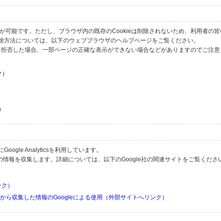
とが可能です。ただし、ブラウザ内の既存のCookieは削除されないため、利用者の
除方法については、以下のウェブブラウザのヘルプページをご覧ください。
の受信を拒否した場合、一部ページの正確な表示ができない場合などがありますのでご注
ク）
）
）
）
gle Analyticsを利用しています。
用して利用者の情報を収集します。詳細については、以下のGoogle社の関連サイトをご覧くださ
リンク）
リから収集した情報のGoogleによる使用（外部サイトへリンク）