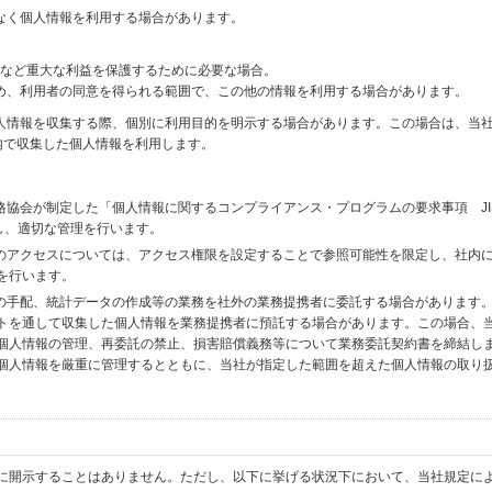
なく個人情報を利用する場合があります。
財産など重大な利益を保護するために必要な場合。
め、利用者の同意を得られる範囲で、この他の情報を利用する場合があります。
個人情報を収集する際、個別に利用目的を明示する場合があります。この場合は、当
内で収集した個人情報を利用します。
格協会が制定した「個人情報に関するコンプライアンス・プログラムの要求事項 JI
備し、適切な管理を行います。
へのアクセスについては、アクセス権限を設定することで参照可能性を限定し、社内
を行います。
送の手配、統計データの作成等の業務を社外の業務提携者に委託する場合があります
トを通して収集した個人情報を業務提携者に預託する場合があります。この場合、
個人情報の管理、再委託の禁止、損害賠償義務等について業務委託契約書を締結し
個人情報を厳重に管理するとともに、当社が指定した範囲を超えた個人情報の取り
に開示することはありません。ただし、以下に挙げる状況下において、当社規定に