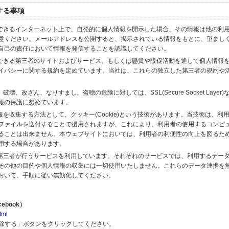
する事項
スできるインターネット上で、自発的に個人情報を開示した場合、その情報は他の利
意ください。メールアドレスを公開すると、掲示されている情報をもとに、望まし
自己の責任において情報を発信することを認識してください。
のできる第三者のサイトおよびサービス、もしくは懸賞や販促活動を通して個人情報
イバシーに関する規約を定めています。当社は、これらの独立した第三者の規約や
、改ざん、なりすまし、盗聴の危険に対しては、SSL(Secure Socket Layer
報の保護に努めています。
を収集する方法として、クッキー(Cookie)という技術があります。当技術は、利
ファイルを送付することで援用されますが、これにより、利用者の使用するコンピ
ることは出来ません。本ウェブサイトにおいては、利用者の利便性の向上を図るた
用する場合があります。
の第三者が行うサービスを利用しています。それぞれのサービスでは、利用するデー
その他の目的や個人情報の収集には一切使用いたしません。これらのデータ連携を
おいて、手順に従い無効化してください。
ebook）
tml
解除する」ボタンをクリックしてください。