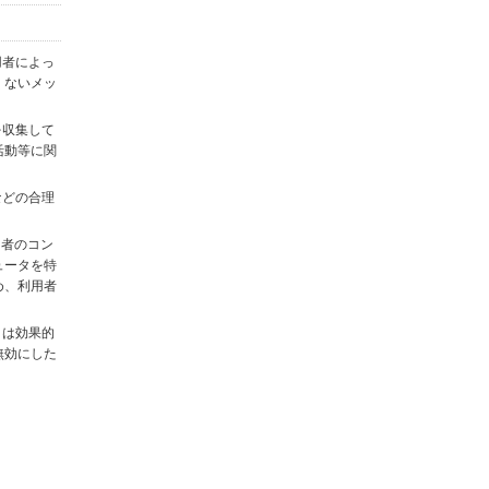
用者によっ
くないメッ
を収集して
活動等に関
)などの合理
用者のコン
ュータを特
め、利用者
タは効果的
無効にした