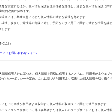
の教育を実施するほか、個人情報保護管理責任者を選任し、適切な個人情報保護に関
継続的改善に努めます。
行う場合には、業務実態に応じた個人情報の適切な管理を努めます。
失、破壊、改ざん、漏洩等の危険に対し、予防ならびに是正に関する適切な措置を講
守します。
-0118）
コミ！お問い合わせフォーム
人情報保護方針に基づき、個人情報を適切に保護するとともに、利用者が本ウェブ
ライバシーポリシーを定め、これに基づき利用者より収集した個人情報を取り扱う
イトにおいて当社が利用者より収集する個人情報の取り扱いに関して適用されます。
ブページにリンクされている他（事業者または個人）のウェブサイトにおける個人情