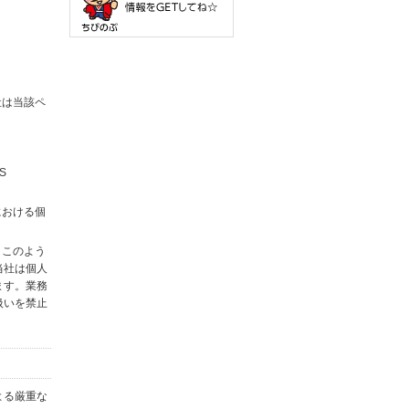
社は当該ペ
S
における個
。このよう
当社は個人
ます。業務
扱いを禁止
よる厳重な