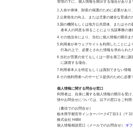
管理の下に、個人情報を開示する場合がありま
1.人命や身体、財産の保護のために必要があ
2.公衆衛生の向上、または児童の健全な育成
3.国の機関もしくは地方公共団体、またはそ
者本人の同意を得ることにより当該事務の遂
4.その他法令により、当社に個人情報の開示
5.利用者が本ウェブサイトを利用したことに
行為の上で、必要とされた情報を求められた
6.当社が営業の全てもしくは一部を第三者に
に譲渡する場合。
7.利用者本人を特定もしくは識別できない情報
8.その他利用者へのサービス提供のために必要
個人情報に関する問合せ窓口
利用者は、自身に属する個人情報の開示を受け
情やお問合せについては、以下の窓口をご利用
［書信でのお問合せ］
栃木県宇都宮市インターパーク4丁目3-1（〒321
株式会社 HitBit
個人情報相談窓口（メールでのお問合せ）:
ギフ