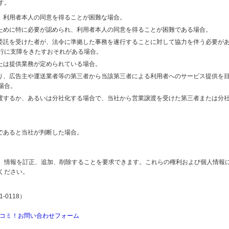
す。
り、利用者本人の同意を得ることが困難な場合。
のために特に必要が認められ、利用者本人の同意を得ることが困難である場合。
の委託を受けた者が、法令に準拠した事務を遂行することに対して協力を伴う必要が
行に支障をきたすおそれがある場合。
または提供業務が定められている場合。
より、広告主や運送業者等の第三者から当該第三者による利用者へのサービス提供を
場合。
譲渡するか、あるいは分社化する場合で、当社から営業譲渡を受けた第三者または分
であると当社が判断した場合。
、情報を訂正、追加、削除することを要求できます。これらの権利および個人情報
ください。
-0118）
コミ！お問い合わせフォーム