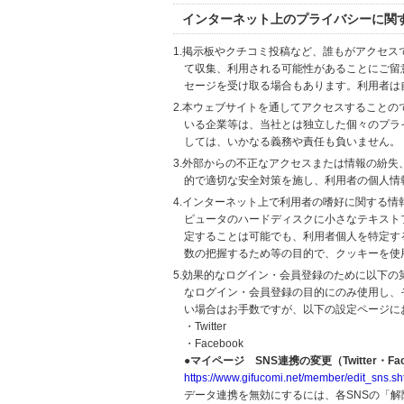
インターネット上のプライバシーに関
1.掲示板やクチコミ投稿など、誰もがアクセ
て収集、利用される可能性があることにご留
セージを受け取る場合もあります。利用者は
2.本ウェブサイトを通してアクセスすること
いる企業等は、当社とは独立した個々のプラ
しては、いかなる義務や責任も負いません。
3.外部からの不正なアクセスまたは情報の紛失、破壊
的で適切な安全対策を施し、利用者の個人情
4.インターネット上で利用者の嗜好に関する情報
ピュータのハードディスクに小さなテキスト
定することは可能でも、利用者個人を特定す
数の把握するため等の目的で、クッキーを使
5.効果的なログイン・会員登録のために以下
なログイン・会員登録の目的にのみ使用し、
い場合はお手数ですが、以下の設定ページに
・Twitter
・Facebook
●マイページ SNS連携の変更（Twitter・Fac
https://www.gifucomi.net/member/edit_sns.sh
データ連携を無効にするには、各SNSの「