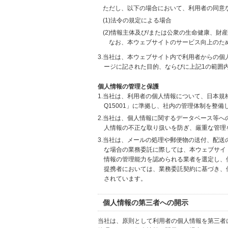
ただし、以下の場合において、利用者の同意
(1)法令の規定による場合
(2)情報主体及び/または公衆の生命健康、
なお、本ウェブサイトのサービス向上のた
3.当社は、本ウェブサイト内で利用者からの
ージに記された目的、ならびに上記1の範囲
個人情報の管理と保護
1.当社は、利用者の個人情報について、日本規
Q15001」に準拠し、社内の管理体制を整
2.当社は、個人情報に関するデータベース等
人情報の不正な取り扱いを防ぎ、厳重な管理
3.当社は、メールの処理や郵便物の送付、配
な場合の業務委託に際しては、本ウェブサイ
情報の管理能力を認められる業者を選定し、
提携者においては、業務委託契約に基づき、
されています。
個人情報の第三者への開示
当社は、原則として利用者の個人情報を第三者