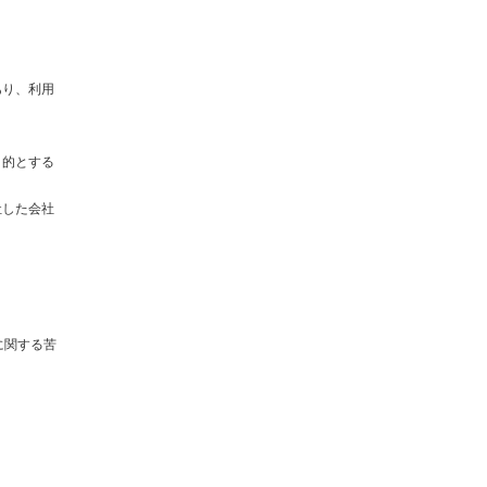
あり、利用
目的とする
社した会社
に関する苦