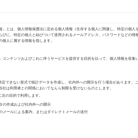
報」とは、個人情報保護法に定める個人情報（生存する個人に関連し、特定の個人
らびに、特定の個人と結びついて使用されるメールアドレス、パスワードなどの情
の個人に属する情報を指します。
」コンテンツおよびこれに伴うサービスを提供する目的を以って、個人情報を収集
を特定できない形式で統計データを作成し、社内外への開示を行う場合があります。
当社は利用者との関係においてなんら制限を受けないものとします。
に次の目的で利用します。
ータの作成および社内外への開示
等のメールによる案内、またはダイレクトメールの送付