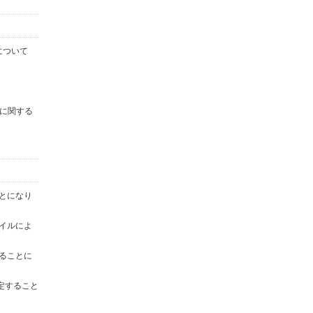
について
に関する
ことになり
ァイルによ
することに
定すること