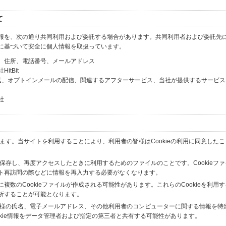
て
報を、次の通り共同利用および委託する場合があります。共同利用者および委託先
に基づいて安全に個人情報を取扱っています。
、住所、電話番号、メールアドレス
tBit
送、オプトインメールの配信、関連するアフターサービス、当社が提供するサービス
社
います。当サイトを利用することにより、利用者の皆様はCookieの利用に同意した
間保存し、再度アクセスしたときに利用するためのファイルのことです。Cookieフ
ト再訪問の際などに情報を再入力する必要がなくなります。
数のCookieファイルが作成される可能性があります。これらのCookieを利用
析することが可能となります。
の皆様の氏名、電子メールアドレス、その他利用者のコンピューターに関する情報を特
okie情報をデータ管理者および指定の第三者と共有する可能性があります。