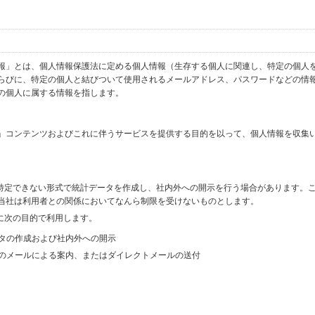
報」とは、個人情報保護法に定める個人情報（生存する個人に関連し、特定の個人
らびに、特定の個人と結びついて使用されるメールアドレス、パスワードなどの情
の個人に属する情報を指します。
」コンテンツおよびこれに伴うサービスを提供する目的を以って、個人情報を収集
を特定できない形式で統計データを作成し、社内外への開示を行う場合があります。
当社は利用者との関係においてなんら制限を受けないものとします。
に次の目的で利用します。
ータの作成および社内外への開示
等のメールによる案内、またはダイレクトメールの送付