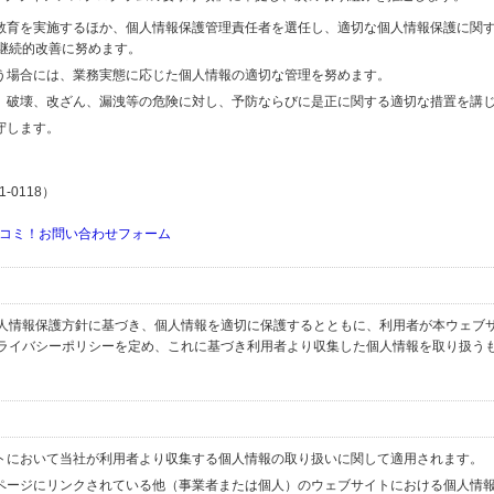
の教育を実施するほか、個人情報保護管理責任者を選任し、適切な個人情報保護に関
継続的改善に努めます。
行う場合には、業務実態に応じた個人情報の適切な管理を努めます。
失、破壊、改ざん、漏洩等の危険に対し、予防ならびに是正に関する適切な措置を講
守します。
-0118）
コミ！お問い合わせフォーム
人情報保護方針に基づき、個人情報を適切に保護するとともに、利用者が本ウェブ
ライバシーポリシーを定め、これに基づき利用者より収集した個人情報を取り扱う
イトにおいて当社が利用者より収集する個人情報の取り扱いに関して適用されます。
ブページにリンクされている他（事業者または個人）のウェブサイトにおける個人情