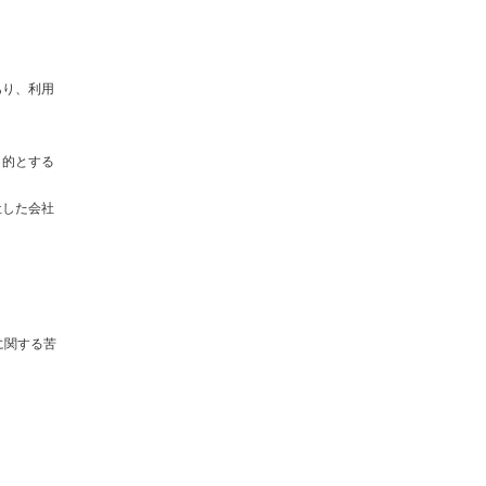
あり、利用
目的とする
社した会社
に関する苦