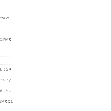
について
に関する
ことになり
ァイルによ
することに
定すること