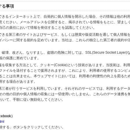
する事項
スできるインターネット上で、自発的に個人情報を開示した場合、その情報は他の利
意ください。メールアドレスを公開すると、掲示されている情報をもとに、望まし
自己の責任において情報を発信することを認識してください。
のできる第三者のサイトおよびサービス、もしくは懸賞や販促活動を通して個人情報
イバシーに関する規約を定めています。当社は、これらの独立した第三者の規約や
、改ざん、なりすまし、盗聴の危険に対しては、SSL(Secure Socket Layer
報の保護に努めています。
を収集する方法として、クッキー(Cookie)という技術があります。当技術は、利
ファイルを送付することで援用されますが、これにより、利用者の使用するコンピ
ることは出来ません。本ウェブサイトにおいては、利用者の利便性の向上を図るた
用する場合があります。
の第三者が行うサービスを利用しています。それぞれのサービスでは、利用するデー
その他の目的や個人情報の収集には一切使用いたしません。これらのデータ連携を
おいて、手順に従い無効化してください。
ebook）
tml
解除する」ボタンをクリックしてください。