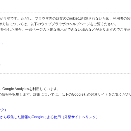
とが可能です。ただし、ブラウザ内の既存のCookieは削除されないため、利用者の
除方法については、以下のウェブブラウザのヘルプページをご覧ください。
の受信を拒否した場合、一部ページの正確な表示ができない場合などがありますのでご注
ク）
）
）
）
gle Analyticsを利用しています。
用して利用者の情報を収集します。詳細については、以下のGoogle社の関連サイトをご覧くださ
リンク）
リから収集した情報のGoogleによる使用（外部サイトへリンク）