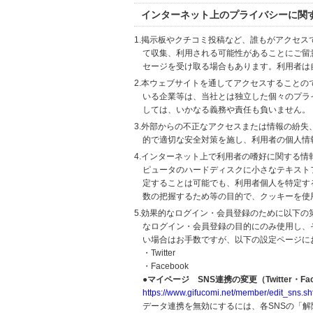
インターネット上のプライバシーに関
1.掲示板やクチコミ投稿など、誰もがアクセ
て収集、利用される可能性があることにご留
セージを受け取る場合もあります。利用者は
2.本ウェブサイトを通してアクセスすること
いる企業等は、当社とは独立した個々のプラ
しては、いかなる義務や責任も負いません。
3.外部からの不正なアクセスまたは情報の紛失、破壊
的で適切な安全対策を施し、利用者の個人情
4.インターネット上で利用者の嗜好に関する情報
ピュータのハードディスクに小さなテキスト
定することは可能でも、利用者個人を特定す
数の把握するため等の目的で、クッキーを使
5.効果的なログイン・会員登録のために以下
なログイン・会員登録の目的にのみ使用し、
い場合はお手数ですが、以下の設定ページに
・Twitter
・Facebook
●マイページ SNS連携の変更（Twitter・Fac
https://www.gifucomi.net/member/edit_sns.sh
データ連携を無効にするには、各SNSの「