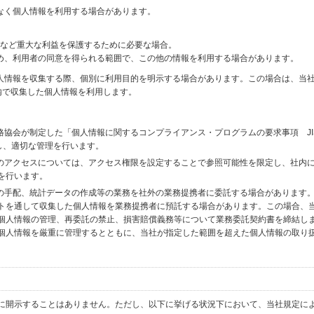
なく個人情報を利用する場合があります。
財産など重大な利益を保護するために必要な場合。
め、利用者の同意を得られる範囲で、この他の情報を利用する場合があります。
個人情報を収集する際、個別に利用目的を明示する場合があります。この場合は、当
内で収集した個人情報を利用します。
格協会が制定した「個人情報に関するコンプライアンス・プログラムの要求事項 JI
備し、適切な管理を行います。
へのアクセスについては、アクセス権限を設定することで参照可能性を限定し、社内
を行います。
送の手配、統計データの作成等の業務を社外の業務提携者に委託する場合があります
トを通して収集した個人情報を業務提携者に預託する場合があります。この場合、
個人情報の管理、再委託の禁止、損害賠償義務等について業務委託契約書を締結し
個人情報を厳重に管理するとともに、当社が指定した範囲を超えた個人情報の取り
に開示することはありません。ただし、以下に挙げる状況下において、当社規定に