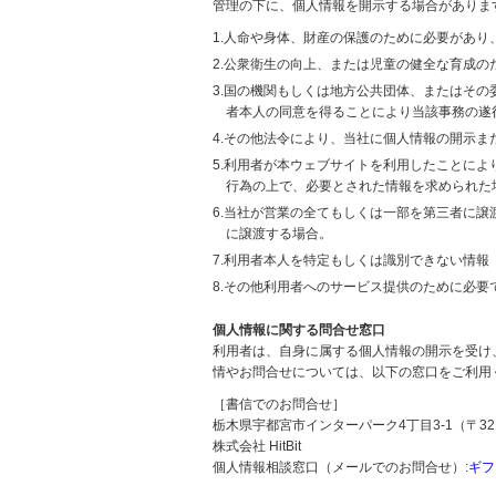
管理の下に、個人情報を開示する場合がありま
1.人命や身体、財産の保護のために必要があ
2.公衆衛生の向上、または児童の健全な育成
3.国の機関もしくは地方公共団体、またはそ
者本人の同意を得ることにより当該事務の遂
4.その他法令により、当社に個人情報の開示
5.利用者が本ウェブサイトを利用したことに
行為の上で、必要とされた情報を求められた
6.当社が営業の全てもしくは一部を第三者に
に譲渡する場合。
7.利用者本人を特定もしくは識別できない情報
8.その他利用者へのサービス提供のために必要
個人情報に関する問合せ窓口
利用者は、自身に属する個人情報の開示を受け
情やお問合せについては、以下の窓口をご利用
［書信でのお問合せ］
栃木県宇都宮市インターパーク4丁目3-1（〒321
株式会社 HitBit
個人情報相談窓口（メールでのお問合せ）:
ギフ