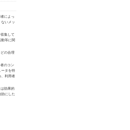
用者によっ
くないメッ
を収集して
活動等に関
)などの合理
用者のコン
ュータを特
め、利用者
タは効果的
無効にした