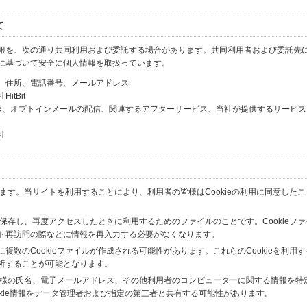
て
報を、次の通り共同利用および委託する場合があります。共同利用者および委託先
に基づいて安全に個人情報を取扱っています。
、住所、電話番号、メールアドレス
tBit
送、オプトインメールの配信、関連するアフターサービス、当社が提供するサービス
社
います。当サイトを利用することにより、利用者の皆様はCookieの利用に同意した
間保存し、再度アクセスしたときに利用するためのファイルのことです。Cookieフ
ト再訪問の際などに情報を再入力する必要がなくなります。
数のCookieファイルが作成される可能性があります。これらのCookieを利用
析することが可能となります。
の皆様の氏名、電子メールアドレス、その他利用者のコンピューターに関する情報を特
okie情報をデータ管理者および指定の第三者と共有する可能性があります。