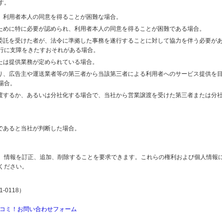
す。
り、利用者本人の同意を得ることが困難な場合。
のために特に必要が認められ、利用者本人の同意を得ることが困難である場合。
の委託を受けた者が、法令に準拠した事務を遂行することに対して協力を伴う必要が
行に支障をきたすおそれがある場合。
または提供業務が定められている場合。
より、広告主や運送業者等の第三者から当該第三者による利用者へのサービス提供を
場合。
譲渡するか、あるいは分社化する場合で、当社から営業譲渡を受けた第三者または分
であると当社が判断した場合。
、情報を訂正、追加、削除することを要求できます。これらの権利および個人情報
ください。
-0118）
コミ！お問い合わせフォーム