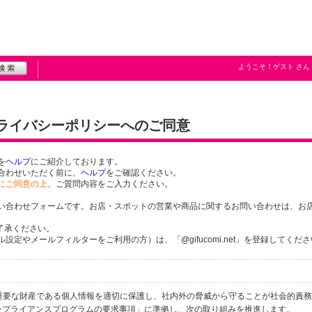
ようこそ！
ゲスト
さん
プライバシーポリシーへのご同意
を
ヘルプ
にご紹介しております。
合わせいただく前に、
ヘルプ
をご確認ください。
にご同意の上
、ご質問内容をご入力ください。
い合わせフォームです。お店・スポットの営業や商品に関するお問い合わせは、お
了承ください。
定やメールフィルターをご利用の方）は、「@gifucomi.net」を登録してくだ
個人の重要な財産である個人情報を適切に保護し、社内外の脅威から守ることが社会的責
するコンプライアンスプログラムの要求事項」に準拠し、次の取り組みを推進します。