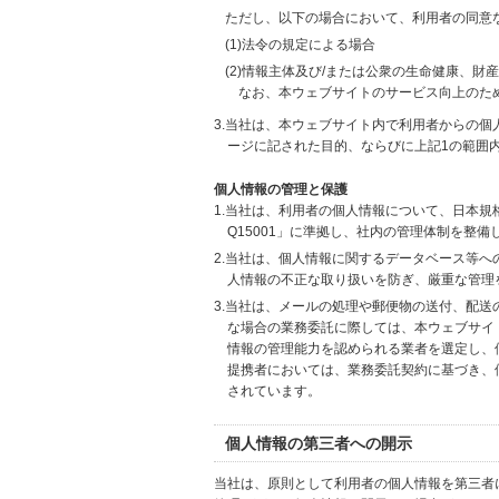
ただし、以下の場合において、利用者の同意
(1)法令の規定による場合
(2)情報主体及び/または公衆の生命健康、
なお、本ウェブサイトのサービス向上のた
3.当社は、本ウェブサイト内で利用者からの
ージに記された目的、ならびに上記1の範囲
個人情報の管理と保護
1.当社は、利用者の個人情報について、日本規
Q15001」に準拠し、社内の管理体制を整
2.当社は、個人情報に関するデータベース等
人情報の不正な取り扱いを防ぎ、厳重な管理
3.当社は、メールの処理や郵便物の送付、配
な場合の業務委託に際しては、本ウェブサイ
情報の管理能力を認められる業者を選定し、
提携者においては、業務委託契約に基づき、
されています。
個人情報の第三者への開示
当社は、原則として利用者の個人情報を第三者