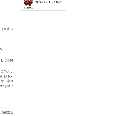
社は当該ペ
S
における個
。このよう
当社は個人
ます。業務
扱いを禁止
よる厳重な