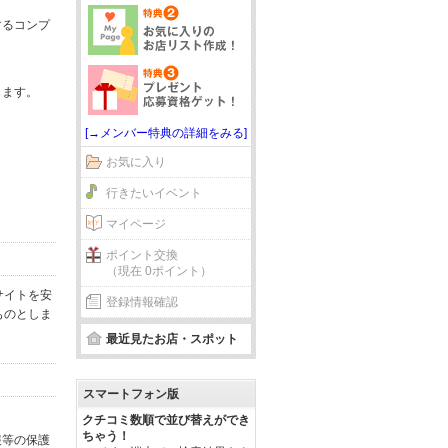
するコンプ
じます。
[→メンバー特典の詳細をみる]
お気に入り
行きたいイベント
マイページ
ポイント交換
（現在 0ポイント）
サイトを安
登録情報確認
ものとしま
最近見たお店・スポット
スマートフォン版
クチコミ数順で並び替えができ
ちゃう！
報等の保護