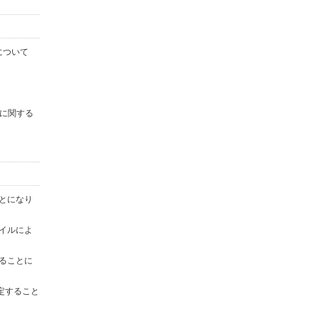
について
に関する
ことになり
ァイルによ
することに
定すること