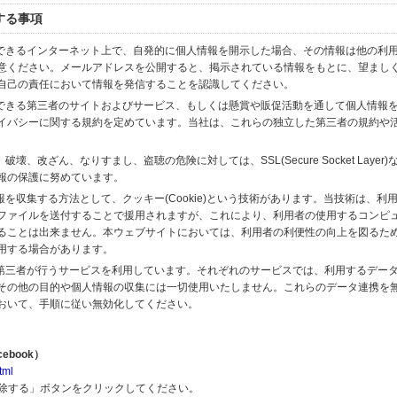
する事項
スできるインターネット上で、自発的に個人情報を開示した場合、その情報は他の利
意ください。メールアドレスを公開すると、掲示されている情報をもとに、望まし
自己の責任において情報を発信することを認識してください。
のできる第三者のサイトおよびサービス、もしくは懸賞や販促活動を通して個人情報
イバシーに関する規約を定めています。当社は、これらの独立した第三者の規約や
、改ざん、なりすまし、盗聴の危険に対しては、SSL(Secure Socket Layer
報の保護に努めています。
を収集する方法として、クッキー(Cookie)という技術があります。当技術は、利
ファイルを送付することで援用されますが、これにより、利用者の使用するコンピ
ることは出来ません。本ウェブサイトにおいては、利用者の利便性の向上を図るた
用する場合があります。
の第三者が行うサービスを利用しています。それぞれのサービスでは、利用するデー
その他の目的や個人情報の収集には一切使用いたしません。これらのデータ連携を
おいて、手順に従い無効化してください。
ebook）
tml
解除する」ボタンをクリックしてください。