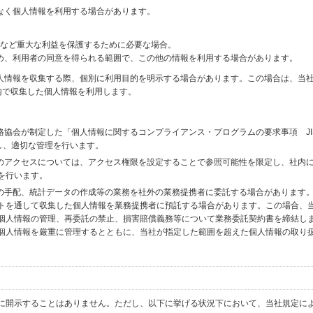
なく個人情報を利用する場合があります。
財産など重大な利益を保護するために必要な場合。
め、利用者の同意を得られる範囲で、この他の情報を利用する場合があります。
個人情報を収集する際、個別に利用目的を明示する場合があります。この場合は、当
内で収集した個人情報を利用します。
格協会が制定した「個人情報に関するコンプライアンス・プログラムの要求事項 JI
備し、適切な管理を行います。
へのアクセスについては、アクセス権限を設定することで参照可能性を限定し、社内
を行います。
送の手配、統計データの作成等の業務を社外の業務提携者に委託する場合があります
トを通して収集した個人情報を業務提携者に預託する場合があります。この場合、
個人情報の管理、再委託の禁止、損害賠償義務等について業務委託契約書を締結し
個人情報を厳重に管理するとともに、当社が指定した範囲を超えた個人情報の取り
に開示することはありません。ただし、以下に挙げる状況下において、当社規定に