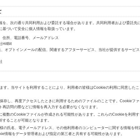
て
報を、次の通り共同利用および委託する場合があります。共同利用者および委託先
に基づいて安全に個人情報を取扱っています。
、住所、電話番号、メールアドレス
tBit
送、オプトインメールの配信、関連するアフターサービス、当社が提供するサービス
社
います。当サイトを利用することにより、利用者の皆様はCookieの利用に同意した
間保存し、再度アクセスしたときに利用するためのファイルのことです。Cookieフ
ト再訪問の際などに情報を再入力する必要がなくなります。
数のCookieファイルが作成される可能性があります。これらのCookieを利用
析することが可能となります。
の皆様の氏名、電子メールアドレス、その他利用者のコンピューターに関する情報を特
okie情報をデータ管理者および指定の第三者と共有する可能性があります。