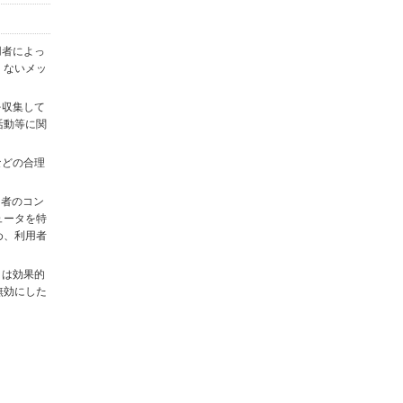
用者によっ
くないメッ
を収集して
活動等に関
)などの合理
用者のコン
ュータを特
め、利用者
タは効果的
無効にした