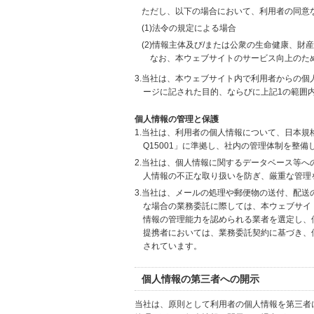
ただし、以下の場合において、利用者の同意
(1)法令の規定による場合
(2)情報主体及び/または公衆の生命健康、
なお、本ウェブサイトのサービス向上のた
3.当社は、本ウェブサイト内で利用者からの
ージに記された目的、ならびに上記1の範囲
個人情報の管理と保護
1.当社は、利用者の個人情報について、日本規
Q15001」に準拠し、社内の管理体制を整
2.当社は、個人情報に関するデータベース等
人情報の不正な取り扱いを防ぎ、厳重な管理
3.当社は、メールの処理や郵便物の送付、配
な場合の業務委託に際しては、本ウェブサイ
情報の管理能力を認められる業者を選定し、
提携者においては、業務委託契約に基づき、
されています。
個人情報の第三者への開示
当社は、原則として利用者の個人情報を第三者