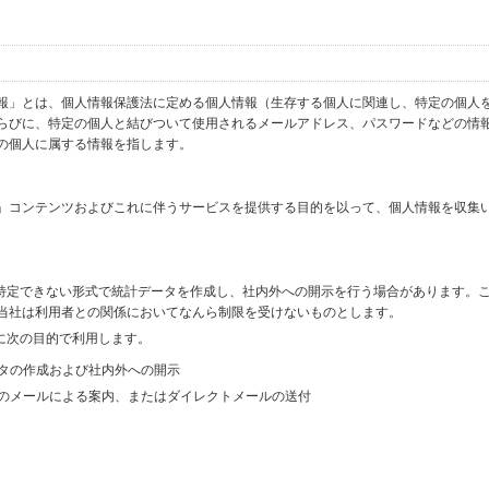
報」とは、個人情報保護法に定める個人情報（生存する個人に関連し、特定の個人
らびに、特定の個人と結びついて使用されるメールアドレス、パスワードなどの情
の個人に属する情報を指します。
」コンテンツおよびこれに伴うサービスを提供する目的を以って、個人情報を収集
を特定できない形式で統計データを作成し、社内外への開示を行う場合があります。
当社は利用者との関係においてなんら制限を受けないものとします。
に次の目的で利用します。
ータの作成および社内外への開示
等のメールによる案内、またはダイレクトメールの送付