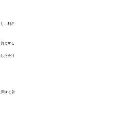
あり、利用
目的とする
社した会社
に関する苦