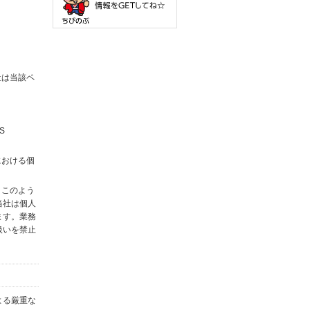
社は当該ペ
S
における個
。このよう
当社は個人
ます。業務
扱いを禁止
よる厳重な