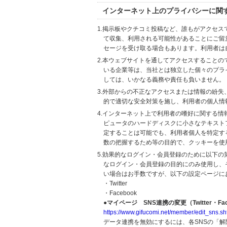
インターネット上のプライバシーに関
1.掲示板やクチコミ投稿など、誰もがアクセ
て収集、利用される可能性があることにご留
セージを受け取る場合もあります。利用者は
2.本ウェブサイトを通してアクセスすること
いる企業等は、当社とは独立した個々のプラ
しては、いかなる義務や責任も負いません。
3.外部からの不正なアクセスまたは情報の紛失、破壊
的で適切な安全対策を施し、利用者の個人情
4.インターネット上で利用者の嗜好に関する情報
ピュータのハードディスクに小さなテキスト
定することは可能でも、利用者個人を特定す
数の把握するため等の目的で、クッキーを使
5.効果的なログイン・会員登録のために以下
なログイン・会員登録の目的にのみ使用し、
い場合はお手数ですが、以下の設定ページに
・Twitter
・Facebook
●マイページ SNS連携の変更（Twitter・Fac
https://www.gifucomi.net/member/edit_sns.sh
データ連携を無効にするには、各SNSの「