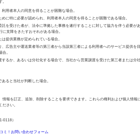
す。
り、利用者本人の同意を得ることが困難な場合。
のために特に必要が認められ、利用者本人の同意を得ることが困難である場合。
の委託を受けた者が、法令に準拠した事務を遂行することに対して協力を伴う必要が
行に支障をきたすおそれがある場合。
または提供業務が定められている場合。
より、広告主や運送業者等の第三者から当該第三者による利用者へのサービス提供を
場合。
譲渡するか、あるいは分社化する場合で、当社から営業譲渡を受けた第三者または分
であると当社が判断した場合。
、情報を訂正、追加、削除することを要求できます。これらの権利および個人情報
ください。
-0118）
コミ！お問い合わせフォーム