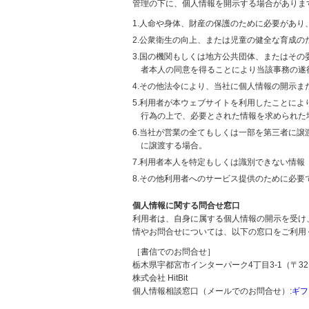
管理の下に、個人情報を開示する場合がありま
1.人命や身体、財産の保護のために必要があ
2.公衆衛生の向上、または児童の健全な育成
3.国の機関もしくは地方公共団体、またはそ
者本人の同意を得ることにより当該事務の遂
4.その他法令により、当社に個人情報の開示
5.利用者が本ウェブサイトを利用したことに
行為の上で、必要とされた情報を求められた
6.当社が営業の全てもしくは一部を第三者に
に譲渡する場合。
7.利用者本人を特定もしくは識別できない情報
8.その他利用者へのサービス提供のために必要
個人情報に関する問合せ窓口
利用者は、自身に属する個人情報の開示を受け
情やお問合せについては、以下の窓口をご利用
［書信でのお問合せ］
栃木県宇都宮市インターパーク4丁目3-1（〒321
株式会社 HitBit
個人情報相談窓口（メールでのお問合せ）:
ギフ