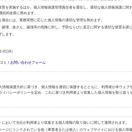
の教育を実施するほか、個人情報保護管理責任者を選任し、適切な個人情報保護に関
継続的改善に努めます。
行う場合には、業務実態に応じた個人情報の適切な管理を努めます。
失、破壊、改ざん、漏洩等の危険に対し、予防ならびに是正に関する適切な措置を講
守します。
-0118）
コミ！お問い合わせフォーム
人情報保護方針に基づき、個人情報を適切に保護するとともに、利用者が本ウェブ
ライバシーポリシーを定め、これに基づき利用者より収集した個人情報を取り扱う
イトにおいて当社が利用者より収集する個人情報の取り扱いに関して適用されます。
ブページにリンクされている他（事業者または個人）のウェブサイトにおける個人情