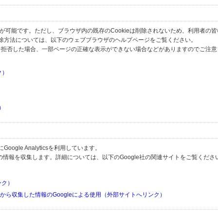
とが可能です。ただし、ブラウザ内の既存のCookieは削除されないため、利用者の
除方法については、以下のウェブブラウザのヘルプページをご覧ください。
の受信を拒否した場合、一部ページの正確な表示ができない場合などがありますのでご注
ク）
）
）
）
gle Analyticsを利用しています。
用して利用者の情報を収集します。詳細については、以下のGoogle社の関連サイトをご覧くださ
リンク）
リから収集した情報のGoogleによる使用（外部サイトへリンク）