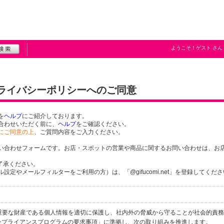
ようこそ！
ゲスト
さん
プライバシーポリシーへのご同意
を
ヘルプ
にご紹介しております。
合わせいただく前に、
ヘルプ
をご確認ください。
にご同意の上
、ご質問内容をご入力ください。
い合わせフォームです。お店・スポットの営業や商品に関するお問い合わせは、お
了承ください。
定やメールフィルターをご利用の方）は、「@gifucomi.net」を登録してくだ
個人の重要な財産である個人情報を適切に保護し、社内外の脅威から守ることが社会的責
するコンプライアンスプログラムの要求事項」に準拠し、次の取り組みを推進します。