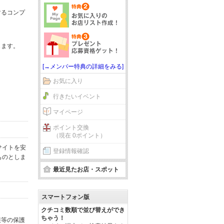
するコンプ
じます。
[→メンバー特典の詳細をみる]
お気に入り
行きたいイベント
マイページ
ポイント交換
（現在 0ポイント）
サイトを安
登録情報確認
ものとしま
最近見たお店・スポット
スマートフォン版
クチコミ数順で並び替えができ
ちゃう！
報等の保護