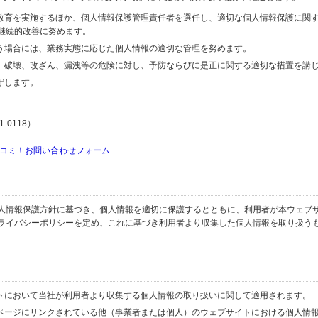
の教育を実施するほか、個人情報保護管理責任者を選任し、適切な個人情報保護に関
継続的改善に努めます。
行う場合には、業務実態に応じた個人情報の適切な管理を努めます。
失、破壊、改ざん、漏洩等の危険に対し、予防ならびに是正に関する適切な措置を講
守します。
-0118）
コミ！お問い合わせフォーム
人情報保護方針に基づき、個人情報を適切に保護するとともに、利用者が本ウェブ
ライバシーポリシーを定め、これに基づき利用者より収集した個人情報を取り扱う
イトにおいて当社が利用者より収集する個人情報の取り扱いに関して適用されます。
ブページにリンクされている他（事業者または個人）のウェブサイトにおける個人情