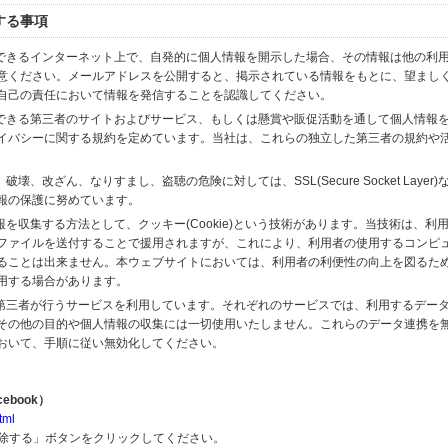
する事項
スできるインターネット上で、自発的に個人情報を開示した場合、その情報は他の利
意ください。メールアドレスを公開すると、掲示されている情報をもとに、望まし
自己の責任において情報を発信することを認識してください。
のできる第三者のサイトおよびサービス、もしくは懸賞や販促活動を通して個人情報
イバシーに関する規約を定めています。当社は、これらの独立した第三者の規約や
、改ざん、なりすまし、盗聴の危険に対しては、SSL(Secure Socket Layer
報の保護に努めています。
を収集する方法として、クッキー(Cookie)という技術があります。当技術は、利
ファイルを送付することで援用されますが、これにより、利用者の使用するコンピ
ることは出来ません。本ウェブサイトにおいては、利用者の利便性の向上を図るた
用する場合があります。
の第三者が行うサービスを利用しています。それぞれのサービスでは、利用するデー
その他の目的や個人情報の収集には一切使用いたしません。これらのデータ連携を
おいて、手順に従い無効化してください。
ebook）
tml
解除する」ボタンをクリックしてください。