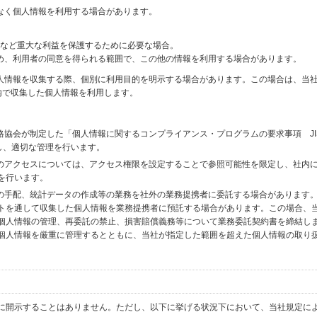
なく個人情報を利用する場合があります。
財産など重大な利益を保護するために必要な場合。
め、利用者の同意を得られる範囲で、この他の情報を利用する場合があります。
個人情報を収集する際、個別に利用目的を明示する場合があります。この場合は、当
内で収集した個人情報を利用します。
格協会が制定した「個人情報に関するコンプライアンス・プログラムの要求事項 JI
備し、適切な管理を行います。
へのアクセスについては、アクセス権限を設定することで参照可能性を限定し、社内
を行います。
送の手配、統計データの作成等の業務を社外の業務提携者に委託する場合があります
トを通して収集した個人情報を業務提携者に預託する場合があります。この場合、
個人情報の管理、再委託の禁止、損害賠償義務等について業務委託契約書を締結し
個人情報を厳重に管理するとともに、当社が指定した範囲を超えた個人情報の取り
に開示することはありません。ただし、以下に挙げる状況下において、当社規定に