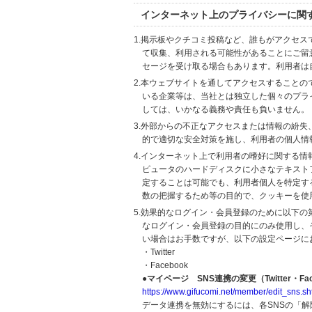
インターネット上のプライバシーに関
1.掲示板やクチコミ投稿など、誰もがアクセ
て収集、利用される可能性があることにご留
セージを受け取る場合もあります。利用者は
2.本ウェブサイトを通してアクセスすること
いる企業等は、当社とは独立した個々のプラ
しては、いかなる義務や責任も負いません。
3.外部からの不正なアクセスまたは情報の紛失、破壊
的で適切な安全対策を施し、利用者の個人情
4.インターネット上で利用者の嗜好に関する情報
ピュータのハードディスクに小さなテキスト
定することは可能でも、利用者個人を特定す
数の把握するため等の目的で、クッキーを使
5.効果的なログイン・会員登録のために以下
なログイン・会員登録の目的にのみ使用し、
い場合はお手数ですが、以下の設定ページに
・Twitter
・Facebook
●マイページ SNS連携の変更（Twitter・Fac
https://www.gifucomi.net/member/edit_sns.sh
データ連携を無効にするには、各SNSの「