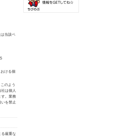
社は当該ペ
S
における個
。このよう
当社は個人
ます。業務
扱いを禁止
よる厳重な