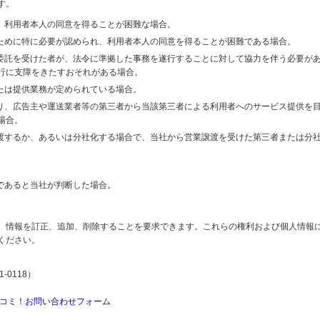
す。
り、利用者本人の同意を得ることが困難な場合。
のために特に必要が認められ、利用者本人の同意を得ることが困難である場合。
の委託を受けた者が、法令に準拠した事務を遂行することに対して協力を伴う必要が
行に支障をきたすおそれがある場合。
または提供業務が定められている場合。
より、広告主や運送業者等の第三者から当該第三者による利用者へのサービス提供を
場合。
譲渡するか、あるいは分社化する場合で、当社から営業譲渡を受けた第三者または分
であると当社が判断した場合。
、情報を訂正、追加、削除することを要求できます。これらの権利および個人情報
ください。
-0118）
コミ！お問い合わせフォーム