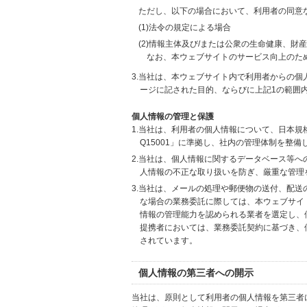
ただし、以下の場合において、利用者の同意
(1)法令の規定による場合
(2)情報主体及び/または公衆の生命健康、
なお、本ウェブサイトのサービス向上のた
3.当社は、本ウェブサイト内で利用者からの
ージに記された目的、ならびに上記1の範囲
個人情報の管理と保護
1.当社は、利用者の個人情報について、日本規
Q15001」に準拠し、社内の管理体制を整
2.当社は、個人情報に関するデータベース等
人情報の不正な取り扱いを防ぎ、厳重な管理
3.当社は、メールの処理や郵便物の送付、配
な場合の業務委託に際しては、本ウェブサイ
情報の管理能力を認められる業者を選定し、
提携者においては、業務委託契約に基づき、
されています。
個人情報の第三者への開示
当社は、原則として利用者の個人情報を第三者