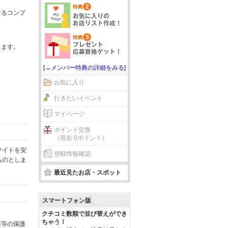
するコンプ
じます。
[→メンバー特典の詳細をみる]
お気に入り
行きたいイベント
マイページ
ポイント交換
（現在 0ポイント）
サイトを安
登録情報確認
ものとしま
最近見たお店・スポット
スマートフォン版
クチコミ数順で並び替えができ
ちゃう！
報等の保護