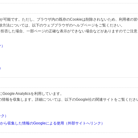
とが可能です。ただし、ブラウザ内の既存のCookieは削除されないため、利用者の
除方法については、以下のウェブブラウザのヘルプページをご覧ください。
の受信を拒否した場合、一部ページの正確な表示ができない場合などがありますのでご注
ク）
）
）
）
gle Analyticsを利用しています。
用して利用者の情報を収集します。詳細については、以下のGoogle社の関連サイトをご覧くださ
リンク）
リから収集した情報のGoogleによる使用（外部サイトへリンク）