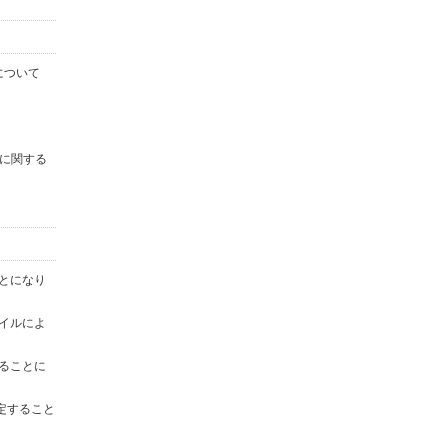
について
に関する
ことになり
ァイルによ
することに
定すること