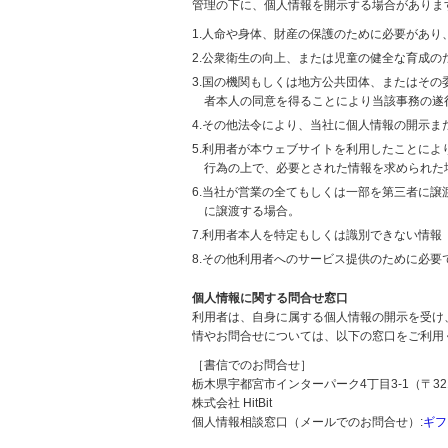
管理の下に、個人情報を開示する場合がありま
1.人命や身体、財産の保護のために必要があ
2.公衆衛生の向上、または児童の健全な育成
3.国の機関もしくは地方公共団体、またはそ
者本人の同意を得ることにより当該事務の遂
4.その他法令により、当社に個人情報の開示
5.利用者が本ウェブサイトを利用したことに
行為の上で、必要とされた情報を求められた
6.当社が営業の全てもしくは一部を第三者に
に譲渡する場合。
7.利用者本人を特定もしくは識別できない情報
8.その他利用者へのサービス提供のために必要
個人情報に関する問合せ窓口
利用者は、自身に属する個人情報の開示を受け
情やお問合せについては、以下の窓口をご利用
［書信でのお問合せ］
栃木県宇都宮市インターパーク4丁目3-1（〒321
株式会社 HitBit
個人情報相談窓口（メールでのお問合せ）:
ギフ