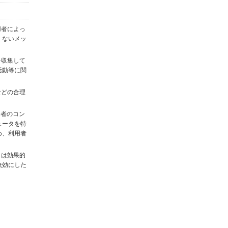
用者によっ
くないメッ
を収集して
活動等に関
)などの合理
用者のコン
ュータを特
め、利用者
タは効果的
無効にした