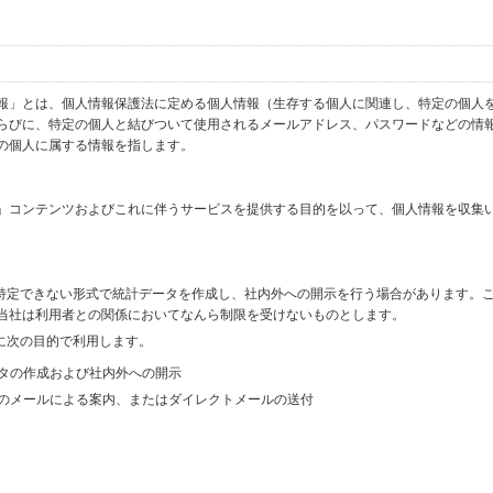
報」とは、個人情報保護法に定める個人情報（生存する個人に関連し、特定の個人
らびに、特定の個人と結びついて使用されるメールアドレス、パスワードなどの情
の個人に属する情報を指します。
」コンテンツおよびこれに伴うサービスを提供する目的を以って、個人情報を収集
を特定できない形式で統計データを作成し、社内外への開示を行う場合があります。
当社は利用者との関係においてなんら制限を受けないものとします。
に次の目的で利用します。
ータの作成および社内外への開示
等のメールによる案内、またはダイレクトメールの送付