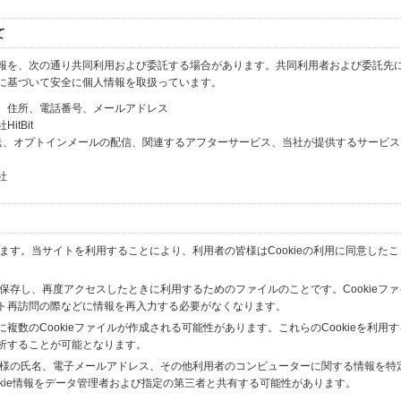
て
報を、次の通り共同利用および委託する場合があります。共同利用者および委託先
に基づいて安全に個人情報を取扱っています。
、住所、電話番号、メールアドレス
tBit
送、オプトインメールの配信、関連するアフターサービス、当社が提供するサービス
社
います。当サイトを利用することにより、利用者の皆様はCookieの利用に同意した
間保存し、再度アクセスしたときに利用するためのファイルのことです。Cookieフ
ト再訪問の際などに情報を再入力する必要がなくなります。
数のCookieファイルが作成される可能性があります。これらのCookieを利用
析することが可能となります。
の皆様の氏名、電子メールアドレス、その他利用者のコンピューターに関する情報を特
okie情報をデータ管理者および指定の第三者と共有する可能性があります。