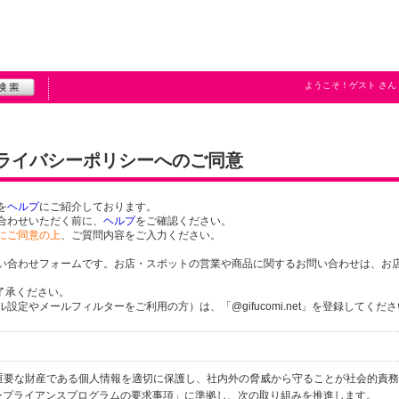
ようこそ！
ゲスト
さん
プライバシーポリシーへのご同意
を
ヘルプ
にご紹介しております。
合わせいただく前に、
ヘルプ
をご確認ください。
にご同意の上
、ご質問内容をご入力ください。
い合わせフォームです。お店・スポットの営業や商品に関するお問い合わせは、お
了承ください。
定やメールフィルターをご利用の方）は、「@gifucomi.net」を登録してくだ
個人の重要な財産である個人情報を適切に保護し、社内外の脅威から守ることが社会的責
するコンプライアンスプログラムの要求事項」に準拠し、次の取り組みを推進します。