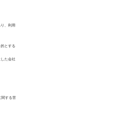
あり、利用
目的とする
社した会社
に関する苦